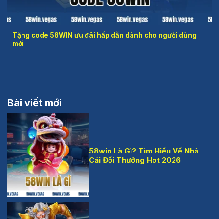
code 58win
Tặng code 58WIN ưu đãi hấp dẫn dành cho người dùng
mới
Bài viết mới
58win Là Gì? Tìm Hiểu Về Nhà
Cái Đổi Thưởng Hot 2026
58win là gì