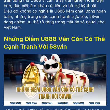
gian dùng thử U888 vì cảm thấy trải nghiệm toàn diện
hơn, đặc biệt là ở khâu rút tiền và hỗ trợ kỹ thuật.
Điều đó không có nghĩa là U888 kém chất lượng hoàn
toàn, nhưng trong cuộc cạnh tranh trực tiếp, 58win
đang chiếm ưu thế rõ ràng trong mắt đa số người chơi
Việt Nam.
Những Điểm U888 Vẫn Còn Có Thể
Cạnh Tranh Với 58win