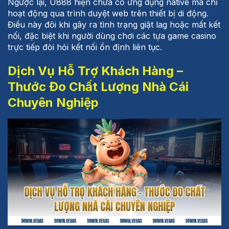
Ngược lại, U888 hiện chưa có ứng dụng native mà chỉ
hoạt động qua trình duyệt web trên thiết bị di động.
Điều này đôi khi gây ra tình trạng giật lag hoặc mất kết
nối, đặc biệt khi người dùng chơi các tựa game casino
trực tiếp đòi hỏi kết nối ổn định liên tục.
Dịch Vụ Hỗ Trợ Khách Hàng –
Thước Đo Chất Lượng Nhà Cái
Chuyên Nghiệp