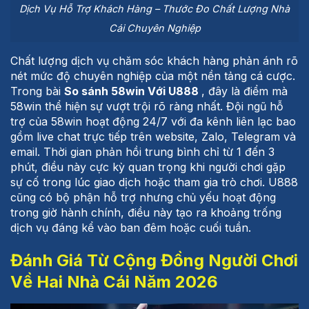
Dịch Vụ Hỗ Trợ Khách Hàng – Thước Đo Chất Lượng Nhà
Cái Chuyên Nghiệp
Chất lượng dịch vụ chăm sóc khách hàng phản ánh rõ
nét mức độ chuyên nghiệp của một nền tảng cá cược.
Trong bài
So sánh 58win Với U888
, đây là điểm mà
58win thể hiện sự vượt trội rõ ràng nhất. Đội ngũ hỗ
trợ của 58win hoạt động 24/7 với đa kênh liên lạc bao
gồm live chat trực tiếp trên website, Zalo, Telegram và
email. Thời gian phản hồi trung bình chỉ từ 1 đến 3
phút, điều này cực kỳ quan trọng khi người chơi gặp
sự cố trong lúc giao dịch hoặc tham gia trò chơi. U888
cũng có bộ phận hỗ trợ nhưng chủ yếu hoạt động
trong giờ hành chính, điều này tạo ra khoảng trống
dịch vụ đáng kể vào ban đêm hoặc cuối tuần.
Đánh Giá Từ Cộng Đồng Người Chơi
Về Hai Nhà Cái Năm 2026