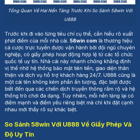
Tổng Quan Về Hai Nền Tảng Trước Khi So Sánh 58win Với
U888
Trước khi đi vào từng tiêu chí cụ thể, cần hiểu rõ xuất
phát điểm của mỗi nhà cái.
58win com
là thương hiệu
cá cược trực tuyến được vận hành bởi đội ngũ chuyên
nghiệp, có giấy phép hoạt động hợp lệ từ các tổ chức
quốc tế uy tín. Nhà cái này nhanh chóng khẳng định
vị thế nhờ hệ thống bảo mật tiên tiến, giao diện thân
thiện và dịch vụ hỗ trợ khách hàng 24/7. U888 cũng là
một cái tên không kém phần ấn tượng, đặc biệt được
biết đến qua các chiến dịch truyền thông rầm rộ và hệ
thống trò chơi đa dạng. Tuy nhiên, mỗi nền tảng lại có
điểm mạnh và điểm yếu riêng biệt mà chỉ khi đặt cạnh
nhau mới thấy rõ sự khác biệt.
So Sánh 58win Với U888 Về Giấy Phép Và
Độ Uy Tín