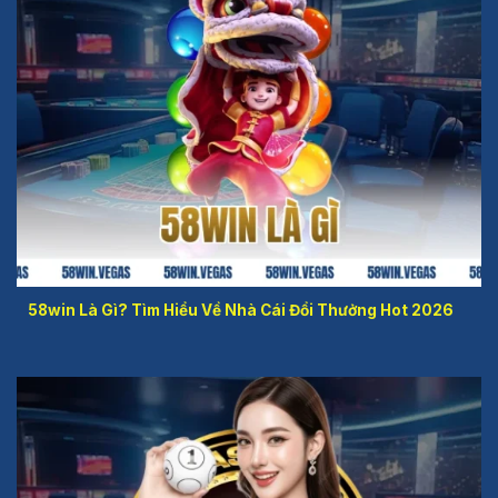
58win là gì
58win Là Gì? Tìm Hiểu Về Nhà Cái Đổi Thưởng Hot 2026