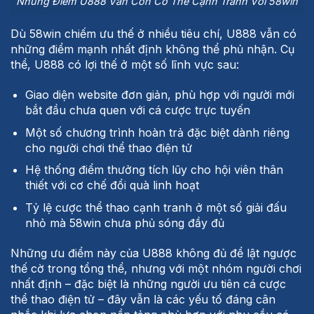
Những Điểm U888 Vẫn Còn Có Thể Cạnh Tranh Với 58win
Dù 58win chiếm ưu thế ở nhiều tiêu chí, U888 vẫn có
những điểm mạnh nhất định không thể phủ nhận. Cụ
thể, U888 có lợi thế ở một số lĩnh vực sau:
Giao diện website đơn giản, phù hợp với người mới
bắt đầu chưa quen với cá cược trực tuyến
Một số chương trình hoàn trả đặc biệt dành riêng
cho người chơi thể thao điện tử
Hệ thống điểm thưởng tích lũy cho hội viên thân
thiết với cơ chế đổi quà linh hoạt
Tỷ lệ cược thể thao cạnh tranh ở một số giải đấu
nhỏ mà 58win chưa phủ sóng đầy đủ
Những ưu điểm này của U888 không đủ để lật ngược
thế cờ trong tổng thể, nhưng với một nhóm người chơi
nhất định – đặc biệt là những người ưu tiên cá cược
thể thao điện tử – đây vẫn là các yếu tố đáng cân