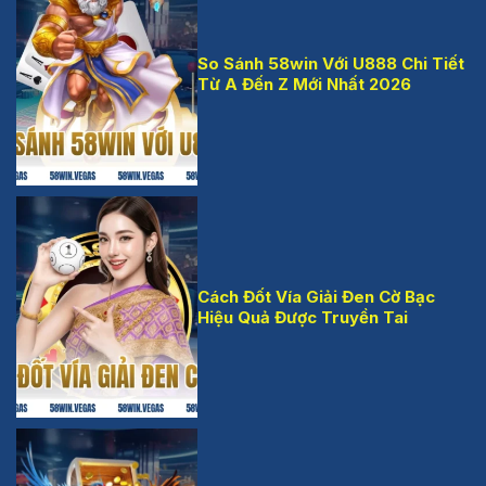
So Sánh 58win Với U888 Chi Tiết
Từ A Đến Z Mới Nhất 2026
so sánh 58win với
U888
Cách Đốt Vía Giải Đen Cờ Bạc
Hiệu Quả Được Truyền Tai
cách đốt vía giải đen
cờ bạc