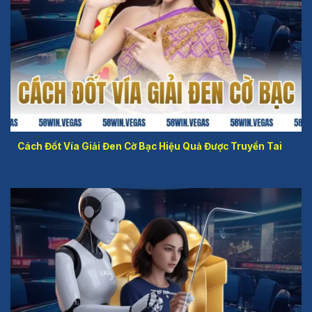
cách đốt vía giải đen cờ bạc
Cách Đốt Vía Giải Đen Cờ Bạc Hiệu Quả Được Truyền Tai