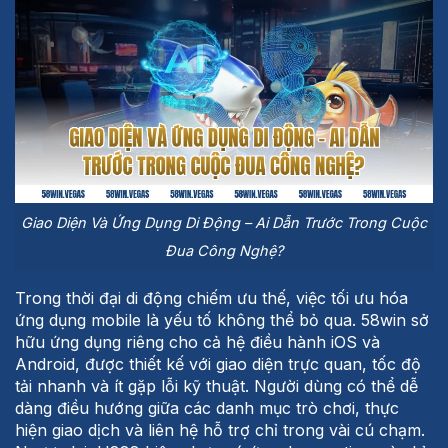
Giao Diện Và Ứng Dụng Di Động – Ai Dẫn Trước Trong Cuộc
Đua Công Nghệ?
Trong thời đại di động chiếm ưu thế, việc tối ưu hóa
ứng dụng mobile là yếu tố không thể bỏ qua. 58win sở
hữu ứng dụng riêng cho cả hệ điều hành iOS và
Android, được thiết kế với giao diện trực quan, tốc độ
tải nhanh và ít gặp lỗi kỹ thuật. Người dùng có thể dễ
dàng điều hướng giữa các danh mục trò chơi, thực
hiện giao dịch và liên hệ hỗ trợ chỉ trong vài cú chạm.