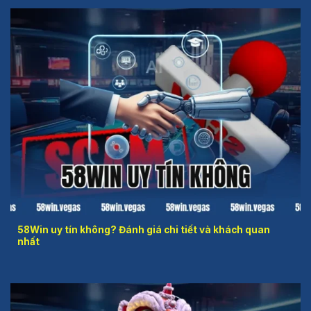
58win uy tín không
58Win uy tín không? Đánh giá chi tiết và khách quan
nhất