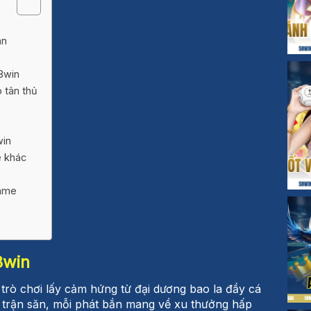
so
ản
58win
 tân thủ
win
cách
e khác
đ
game
8win
A
 trò chơi lấy cảm hứng từ đại dương bao la đầy cá
 trận săn, mỗi phát bắn mang về xu thưởng hấp