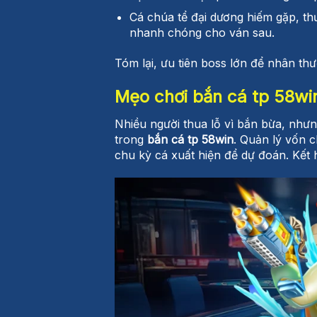
Cá chúa tể đại dương hiếm gặp, th
nhanh chóng cho ván sau.
Tóm lại, ưu tiên boss lớn để nhân thư
Mẹo chơi
bắn cá tp 58wi
Nhiều người thua lỗ vì bắn bừa, như
trong
bắn cá tp 58win
. Quản lý vốn 
chu kỳ cá xuất hiện để dự đoán. Kết 