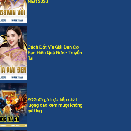
Nhất 2026
 sánh 58win
với U888
Cách Đốt Vía Giải Đen Cờ
Bạc Hiệu Quả Được Truyền
Tai
 đốt vía giải
en cờ bạc
AOG đá gà trực tiếp chất
lượng cao xem mượt không
giật lag
OG đá gà