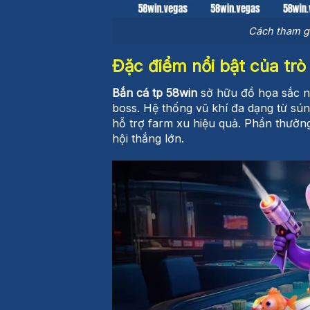
Cách tham gi
Đặc điểm nổi bật của trò
Bắn cá tp 58win
sở hữu đồ họa sắc né
boss. Hệ thống vũ khí đa dạng từ sú
hỗ trợ farm xu hiệu quả. Phần thưởng 
hội thắng lớn.