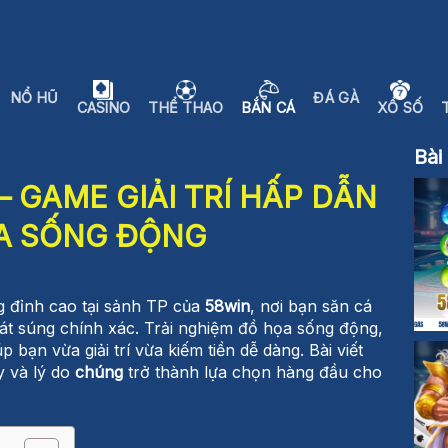
NỔ HŨ
ĐÁ GÀ
CASINO
THỂ THAO
BẮN CÁ
XỔ SỐ
Bài
– GAME GIẢI TRÍ HẤP DẪN
A SỐNG ĐỘNG
5
ng đỉnh cao tại sảnh TP của
58win
, nơi bạn săn cá
hát súng chính xác. Trải nghiệm đồ họa sống động,
bạn vừa giải trí vừa kiếm tiền dễ dàng. Bài viết
y và lý do
chúng
trở thành lựa chọn hàng đầu cho