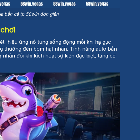
a bắn cá tp 58win đơn giản
 chơi
t, hiệu ứng nổ tung sống động mỗi khi hạ gục
ng thường đến bom hạt nhân. Tính năng auto bắn
nhân đôi khi kích hoạt sự kiện đặc biệt, tăng cơ