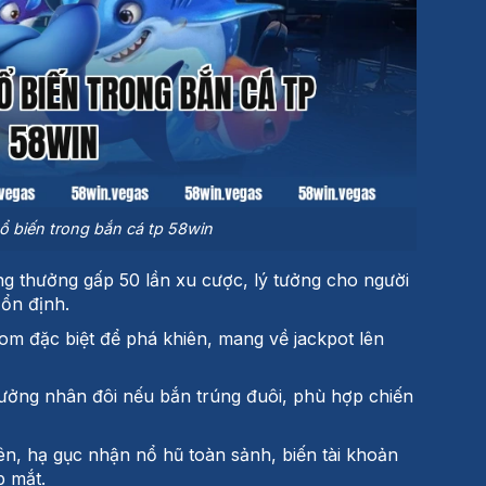
hổ biến trong bắn cá tp 58win
 thưởng gấp 50 lần xu cược, lý tưởng cho người
ổn định.
bom đặc biệt để phá khiên, mang về jackpot lên
ởng nhân đôi nếu bắn trúng đuôi, phù hợp chiến
ên, hạ gục nhận nổ hũ toàn sảnh, biến tài khoản
p mắt.